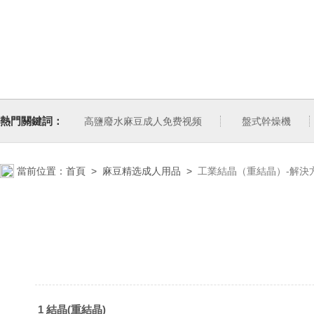
熱門關鍵詞：
高鹽廢水麻豆成人免费视频
盤式幹燥機
當前位置：
首頁
>
麻豆精选成人用品
>
工業結晶（重結晶）-解決
1 結晶(重結晶)