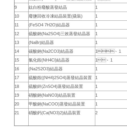
9
鈦白粉廢酸蒸發結晶
1
10
廢鹽回收冷凍結晶裝置(撬裝)
1
11
(FeSO4 7H2O)結晶器
1
12
硫酸鈉(Na2SO4)三效蒸發結晶器
1
13
(NaBr)結晶器
1
14
碳酸鈉(Na2CO3)結晶器
1、1
15
氯化銨(NH4Cl)結晶器
1、1
16
(Na2S2O3)結晶器
1
17
硫酸銨((NH4)2SO4)蒸發結晶裝置
1
18
硫酸鋅(ZnSO4)蒸發結晶裝置
1
19
硝酸鈉(NaNO3)結晶裝置
1
20
甲酸鈉(NaCOO)蒸發結晶裝置
1
21
硝酸鈣(Ca(NO3)2)結晶裝置
2