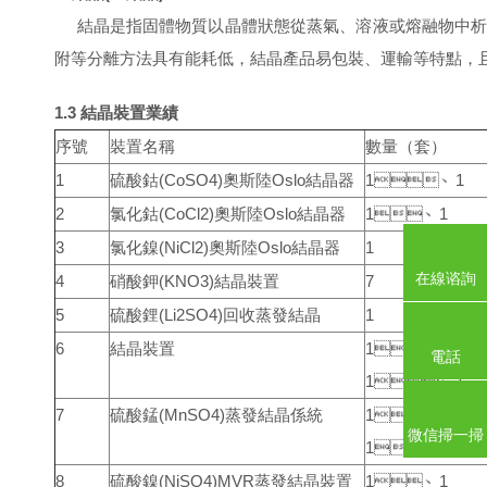
結晶是指固體物質以晶體狀態從蒸氣、溶液或熔融物中析出的過程。結晶
附等分離方法具有能耗低，結晶產品易包裝、運輸等特點
1.3 結晶裝置業績
序號
裝置名稱
數量（套）
1
硫酸鈷(CoSO4)奧斯陸Oslo結晶器
1、1
2
氯化鈷(CoCl2)奧斯陸Oslo結晶器
1、1
3
氯化鎳(NiCl2)奧斯陸Oslo結晶器
1
在線谘詢
4
硝酸鉀(KNO3)結晶裝置
7
5
硫酸鋰(Li2SO4)回收蒸發結晶
1
6
結晶裝置
1
電話
1、1
7
硫酸錳(MnSO4)蒸發結晶係統
1
微信掃一掃
1、16
8
硫酸鎳(NiSO4)MVR蒸發結晶裝置
1、1